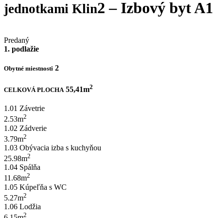
2 – Izbový byt A1
jednotkami Klin
Predaný
1. podlažie
2
Obytné miestnosti
2
55,41m
CELKOVÁ PLOCHA
1.01 Závetrie
2
2.53m
1.02 Zádverie
2
3.79m
1.03 Obývacia izba s kuchyňou
2
25.98m
1.04 Spálňa
2
11.68m
1.05 Kúpeľňa s WC
2
5.27m
1.06 Lodžia
2
6.15m