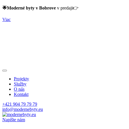
🌟Moderné byty v Bobrove
v predaji👉
Viac
Projekty
Služby
O nás
Kontakt
+421 904 79 79 79
info@modernebyty.eu
Napíšte nám