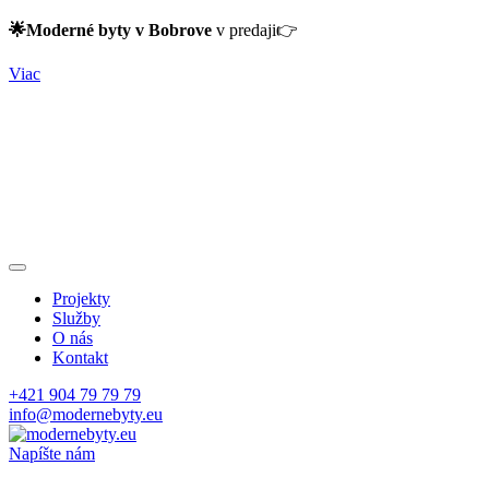
🌟Moderné byty v Bobrove
v predaji👉
Viac
Projekty
Služby
O nás
Kontakt
+421 904 79 79 79
info@modernebyty.eu
Napíšte nám