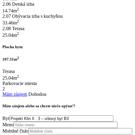
2.06 Detská izba
2
14.74m
2.07 Obývacia izba s kuchyňou
2
33.46m
2.08 Terasa
2
25.04m
Plocha bytu
2
107.31m
Terasa
2
25.04m
Parkovacie miesta
2
Mám záujem
Dohodou
Máte záujem alebo sa chcete niečo opýtať?
Byt
Meno
Mobilné čislo