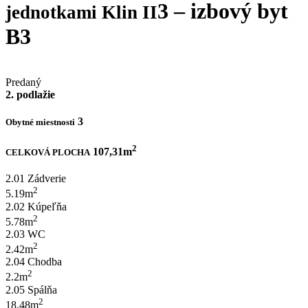
3 – izbový byt
jednotkami Klin II
B3
Predaný
2. podlažie
3
Obytné miestnosti
2
107,31m
CELKOVÁ PLOCHA
2.01 Zádverie
2
5.19m
2.02 Kúpeľňa
2
5.78m
2.03 WC
2
2.42m
2.04 Chodba
2
2.2m
2.05 Spálňa
2
18.48m